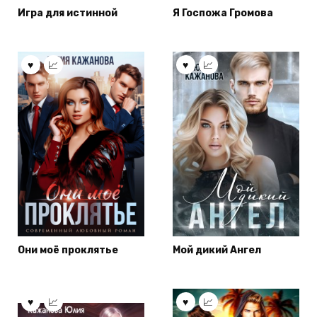
Игра для истинной
Я Госпожа Громова
Они моё проклятье
Мой дикий Ангел