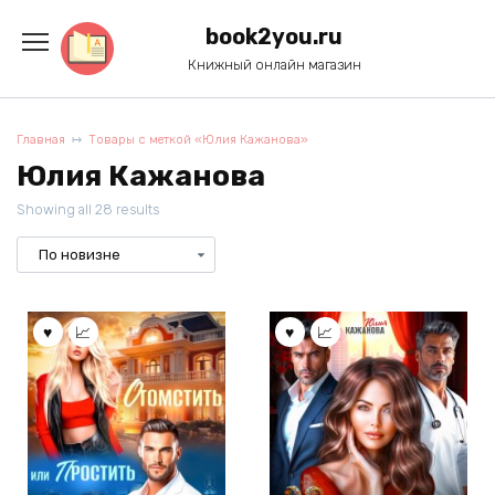
Перейти
к
book2you.ru
содержанию
Книжный онлайн магазин
Главная
Товары с меткой «Юлия Кажанова»
Юлия Кажанова
Showing all 28 results