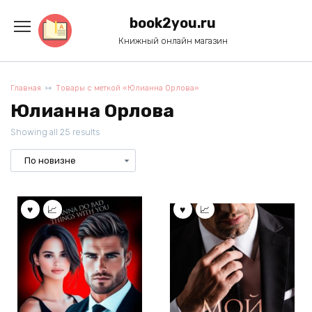
Перейти
к
book2you.ru
содержанию
Книжный онлайн магазин
Главная
Товары с меткой «Юлианна Орлова»
Юлианна Орлова
Showing all 25 results