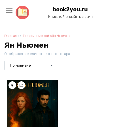
Перейти
к
book2you.ru
содержанию
Книжный онлайн магазин
Главная
Товары с меткой «Ян Ньюмен»
Ян Ньюмен
Отображение единственного товара