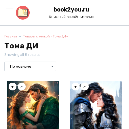
Перейти
к
book2you.ru
содержанию
Книжный онлайн магазин
Главная
Товары с меткой «Тома ДИ»
Тома ДИ
Showing all 8 results