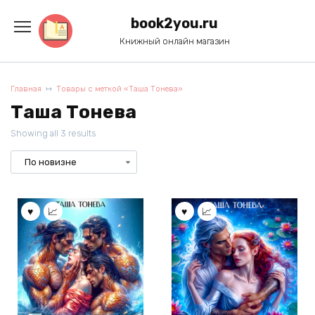
Перейти
к
book2you.ru
содержанию
Книжный онлайн магазин
Главная
Товары с меткой «Таша Тонева»
Таша Тонева
Showing all 3 results