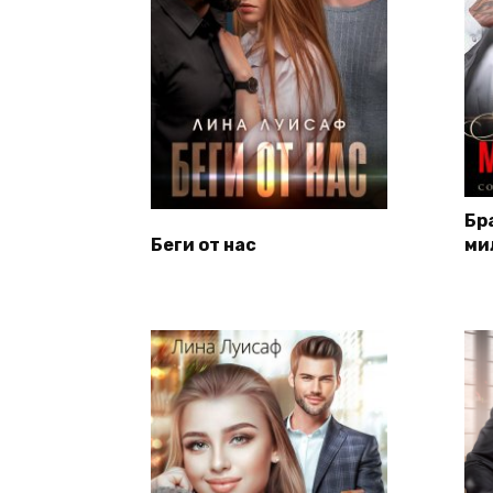
Бр
Беги от нас
ми