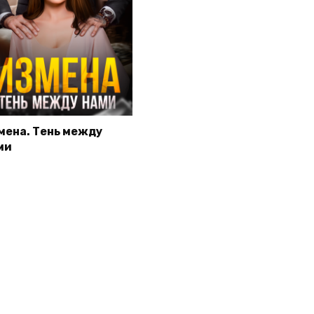
мена. Тень между
ми