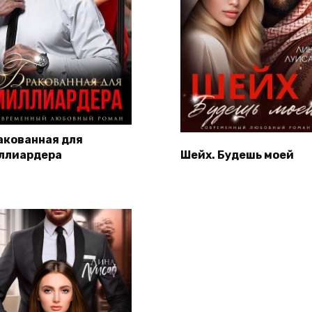
акованная для
ллиардера
Шейх. Будешь моей