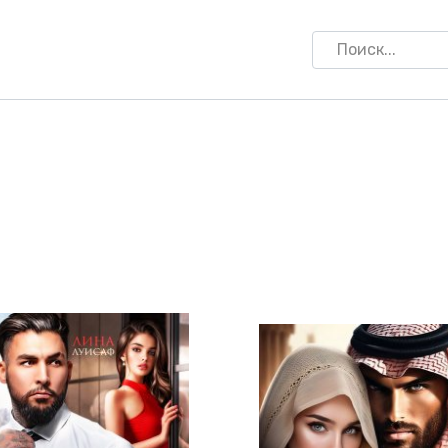
Search
for: