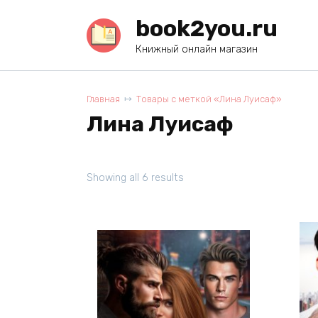
Перейти
book2you.ru
к
содержанию
Книжный онлайн магазин
Главная
Товары с меткой «Лина Луисаф»
Лина Луисаф
Showing all 6 results