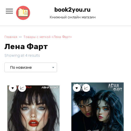
Перейти
к
book2you.ru
содержанию
Книжный онлайн магазин
Главная
Товары с меткой «Лена Фарт»
Лена Фарт
Showing all 4 results