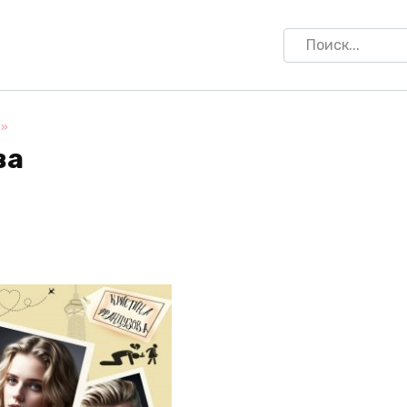
Search
for:
а»
ва