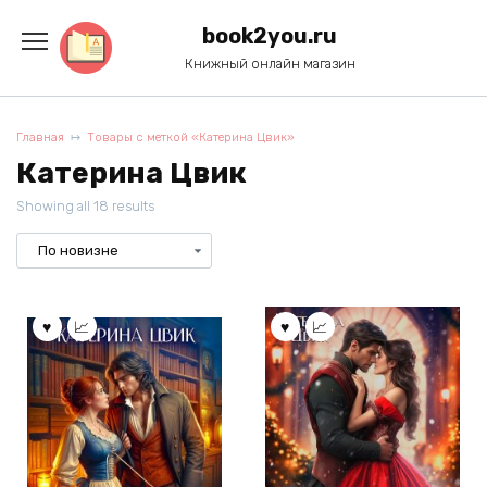
Перейти
к
book2you.ru
содержанию
Книжный онлайн магазин
Главная
Товары с меткой «Катерина Цвик»
Катерина Цвик
Showing all 18 results