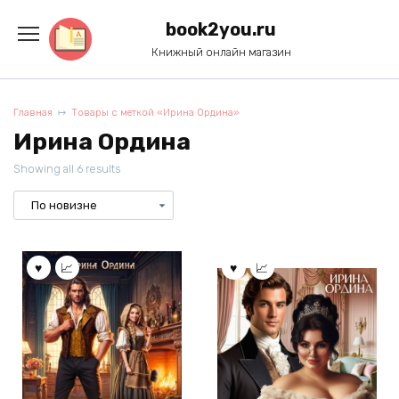
Перейти
к
book2you.ru
содержанию
Книжный онлайн магазин
Главная
Товары с меткой «Ирина Ордина»
Ирина Ордина
Showing all 6 results