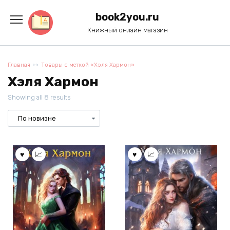
Перейти
к
book2you.ru
содержанию
Книжный онлайн магазин
Главная
Товары с меткой «Хэля Хармон»
Хэля Хармон
Showing all 8 results