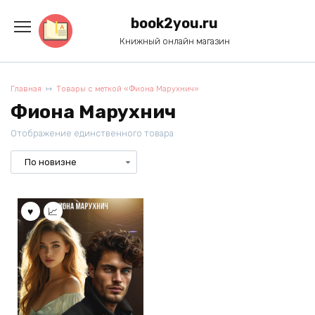
Перейти
к
book2you.ru
содержанию
Книжный онлайн магазин
Главная
Товары с меткой «Фиона Марухнич»
Фиона Марухнич
Отображение единственного товара