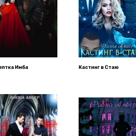
ептка Имба
Кастинг в Стаю