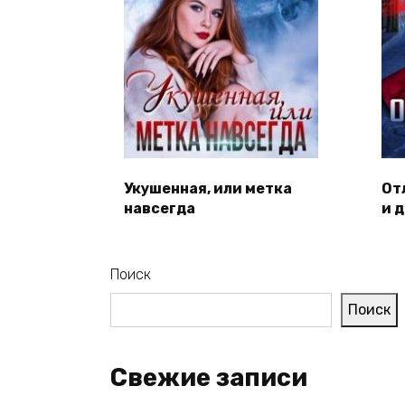
Укушенная, или метка
От
навсегда
и 
Поиск
Поиск
Свежие записи