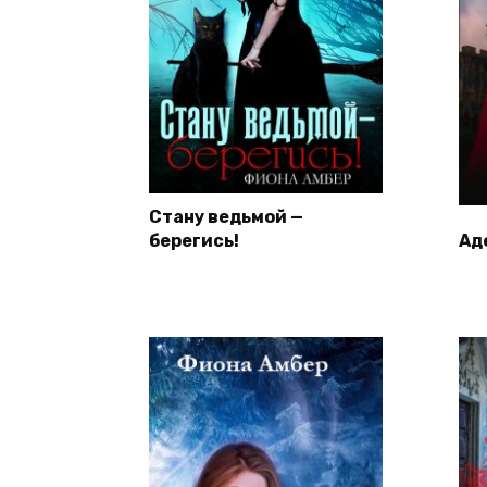
Стану ведьмой —
берегись!
Ад