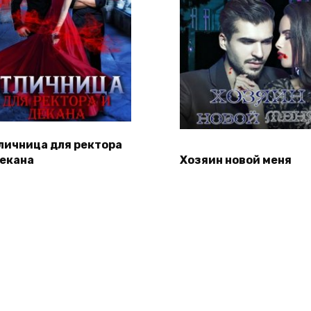
личница для ректора
декана
Хозяин новой меня