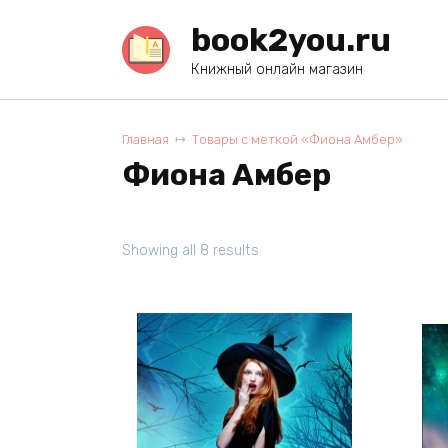
Перейти
book2you.ru
к
содержанию
Книжный онлайн магазин
Главная
Товары с меткой «Фиона Амбер»
Фиона Амбер
Showing all 8 results