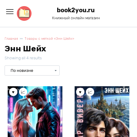
Перейти
к
book2you.ru
содержанию
Книжный онлайн магазин
Главная
Товары с меткой «Энн Шейх»
Энн Шейх
Showing all 4 results