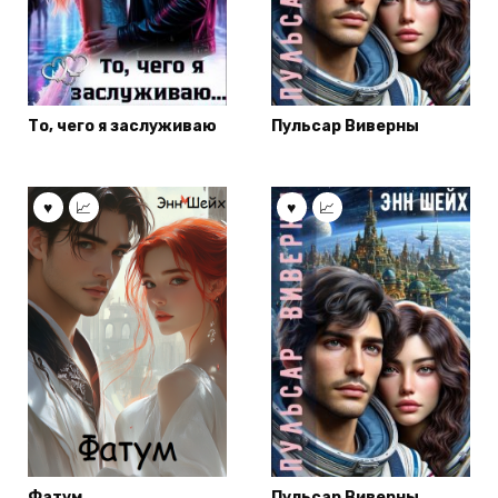
То, чего я заслуживаю
Пульсар Виверны
Фатум
Пульсар Виверны