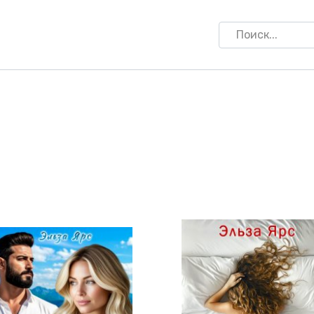
Search
for: