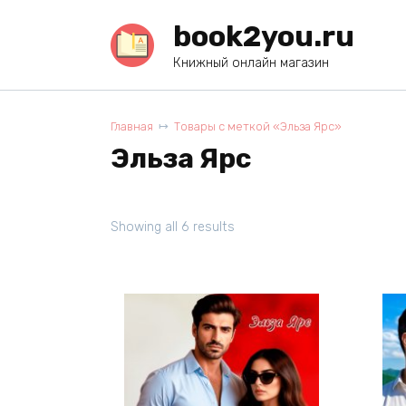
Перейти
book2you.ru
к
содержанию
Книжный онлайн магазин
Главная
Товары с меткой «Эльза Ярс»
Эльза Ярс
Showing all 6 results