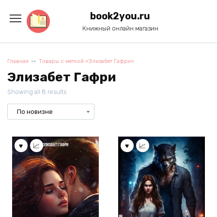
Перейти
к
book2you.ru
содержанию
Книжный онлайн магазин
Главная
Товары с меткой «Элизабет Гафри»
Элизабет Гафри
Showing all 8 results