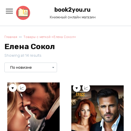
Перейти
к
book2you.ru
содержанию
Книжный онлайн магазин
Главная
Товары с меткой «Елена Сокол»
Елена Сокол
Showing all 14 results