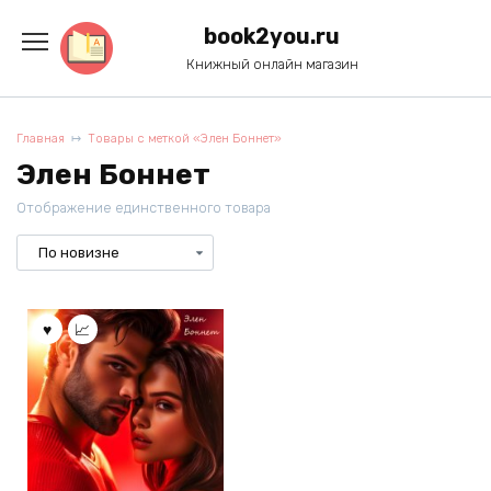
Перейти
к
book2you.ru
содержанию
Книжный онлайн магазин
Главная
Товары с меткой «Элен Боннет»
Элен Боннет
Отображение единственного товара