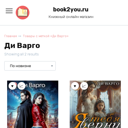
Перейти
к
book2you.ru
содержанию
Книжный онлайн магазин
Главная
Товары с меткой «Ди Варго»
Ди Варго
Showing all 2 results