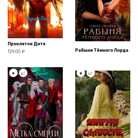
Проклятое Дитя
Рабыня Тёмного Лорда
129,00
₽