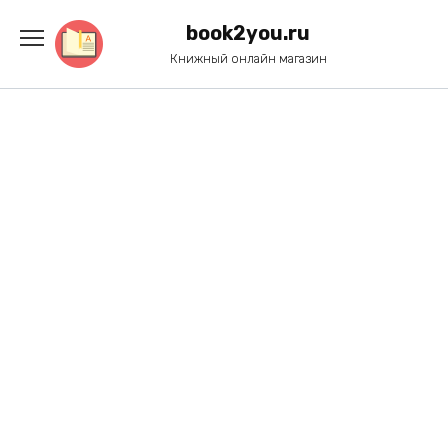
Перейти
к
book2you.ru
содержанию
Книжный онлайн магазин