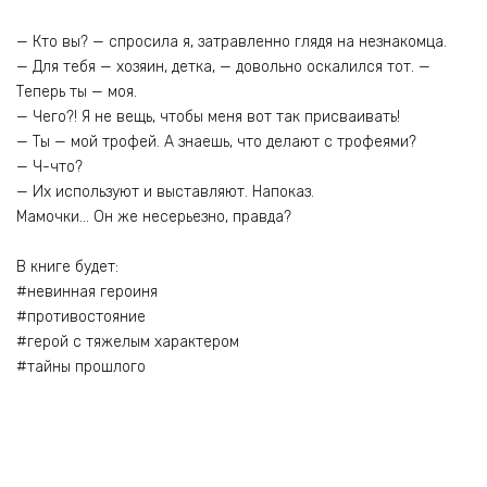
— Кто вы? — спросила я, затравленно глядя на незнакомца.
— Для тебя — хозяин, детка, — довольно оскалился тот. —
Теперь ты — моя.
— Чего?! Я не вещь, чтобы меня вот так присваивать!
— Ты — мой трофей. А знаешь, что делают с трофеями?
— Ч-что?
— Их используют и выставляют. Напоказ.
Мамочки… Он же несерьезно, правда?
В книге будет:
#невинная героиня
#противостояние
#герой с тяжелым характером
#тайны прошлого