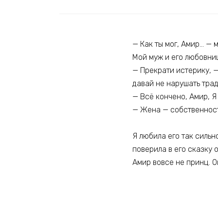
— Как ты мог, Амир… — м
Мой муж и его любовниц
— Прекрати истерику, —
давай не нарушать трад
— Всё кончено, Амир, Я
— Жена — собственност
Я любила его так сильно
поверила в его сказку 
Амир вовсе не принц. О