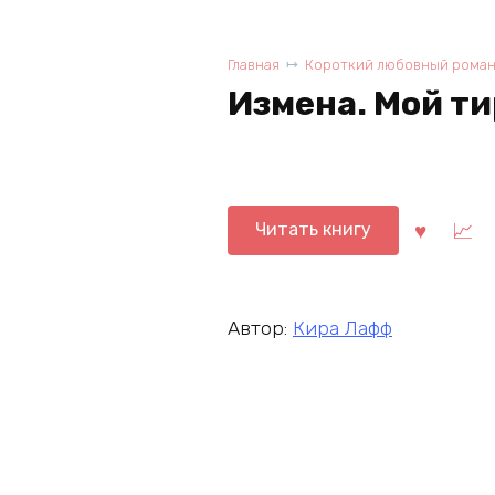
Главная
Короткий любовный рома
Измена. Мой т
Читать книгу
Автор:
Кира Лафф