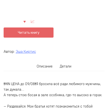
Читать книгу
Автор:
Эша Киртис
Описание
Детали
❗MIN ЦЕНА до 09/08❗Я бросила всё ради любимого мужчины,
так думала….
А теперь стою босая в зале особняка, где-то высоко в горах.
— Раздевайся. Мои братья хотят познакомиться с тобой