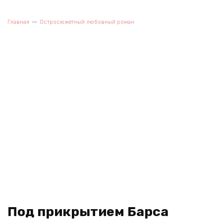
Главная
Остросюжетный любовный роман
Под прикрытием Барса