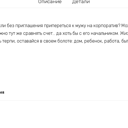
Описание
Детали
сли без приглашения припереться к мужу на корпоратив? Мож
жно тут же сравнять счет… да хоть бы с его начальником. Жиз
 терпи, оставайся в своем болоте: дом, ребенок, работа, бы
ия