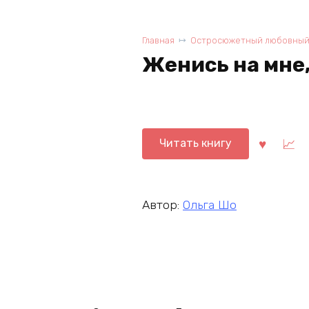
Главная
Остросюжетный любовный
Женись на мне
Читать книгу
Автор:
Ольга Шо