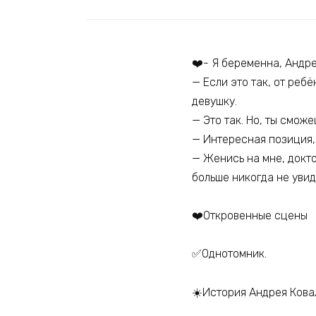
❤️- Я беременна, Андре
— Если это так, от ребё
девушку.
— Это так. Но, ты смож
— Интересная позиция,
— Женись на мне, докто
больше никогда не увид
❤️Откровенные сцены
✅Однотомник.
☀️История Андрея Кова