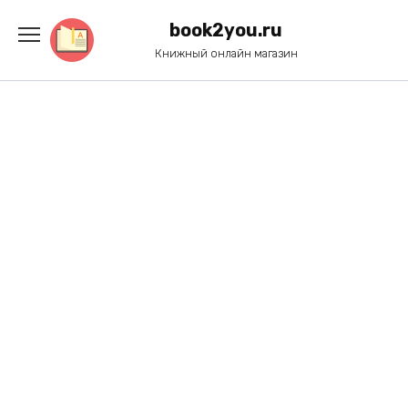
Перейти
к
book2you.ru
содержанию
Книжный онлайн магазин