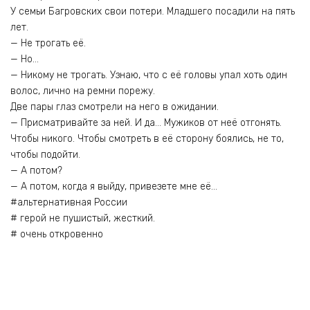
У семьи Багровских свои потери. Младшего посадили на пять
лет.
— Не трогать её.
— Но…
— Никому не трогать. Узнаю, что с её головы упал хоть один
волос, лично на ремни порежу.
Две пары глаз смотрели на него в ожидании.
— Присматривайте за ней. И да… Мужиков от неё отгонять.
Чтобы никого. Чтобы смотреть в её сторону боялись, не то,
чтобы подойти.
— А потом?
— А потом, когда я выйду, привезете мне её…
#альтернативная России
# герой не пушистый, жесткий.
# очень откровенно