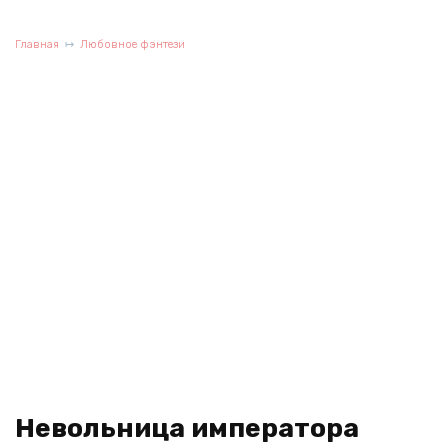
Главная
Любовное фэнтези
Невольница императора