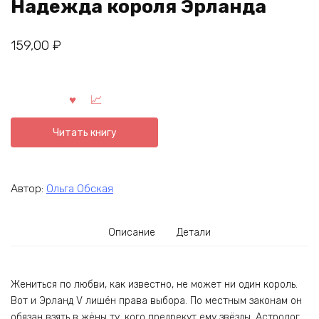
Надежда короля Эрланда
159,00
₽
Читать книгу
Автор:
Ольга Обская
Описание
Детали
Жениться по любви, как известно, не может ни один король.
Вот и Эрланд V лишён права выбора. По местным законам он
обязан взять в жёны ту, кого предрекут ему звёзды. Астролог,