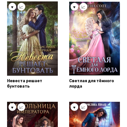
Невеста решает
Светлая для тёмного
бунтовать
лорда