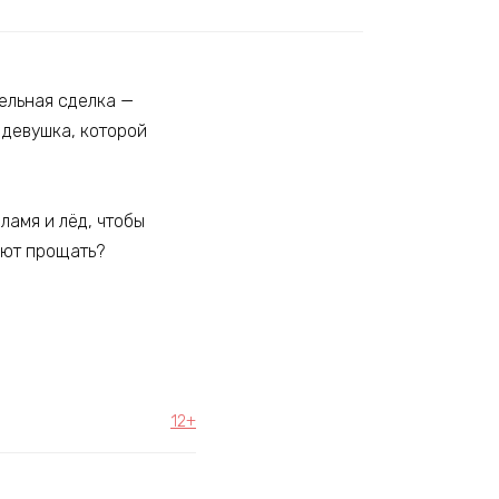
ельная сделка —
 девушка, которой
ламя и лёд, чтобы
меют прощать?
12+