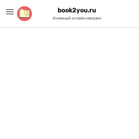
Перейти
к
book2you.ru
содержанию
Книжный онлайн магазин