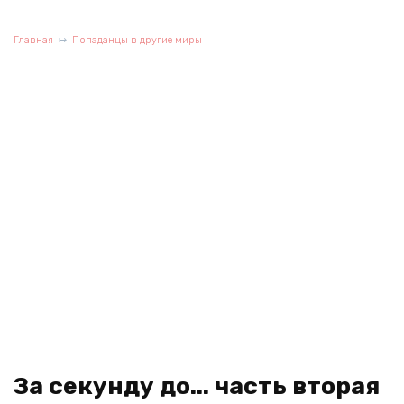
Главная
Попаданцы в другие миры
За секунду до... часть вторая