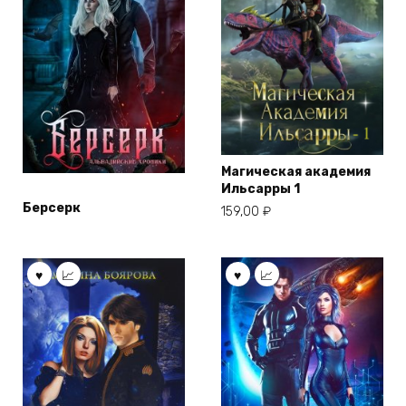
Магическая академия
Ильсарры 1
Берсерк
159,00
₽