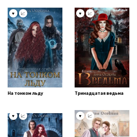
На тонком льду
Тринадцатая ведьма