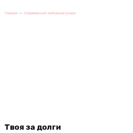
Главная
Современный любовный роман
Твоя за долги