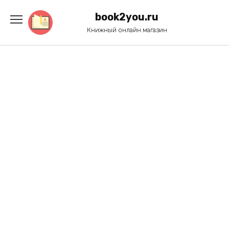
Перейти
к
book2you.ru
содержанию
Книжный онлайн магазин