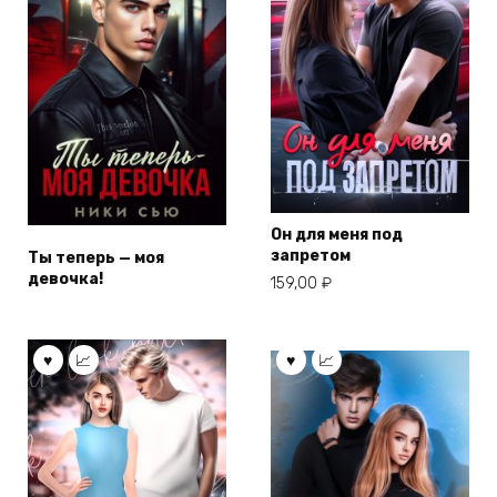
Он для меня под
запретом
Ты теперь — моя
девочка!
159,00
₽