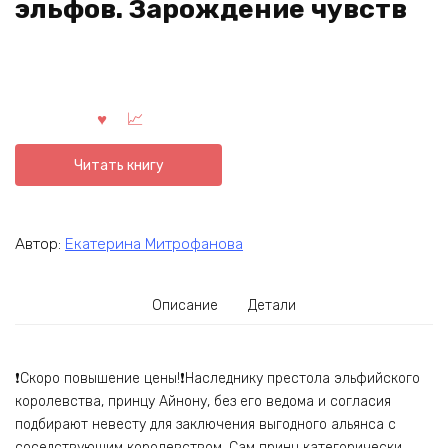
эльфов. Зарождение чувств
Читать книгу
Автор:
Екатерина Митрофанова
Описание
Детали
❗Скоро повышение цены!❗Наследнику престола эльфийского
королевства, принцу Айнону, без его ведома и согласия
подбирают невесту для заключения выгодного альянса с
соседствующим королевством. Сам принц категорически