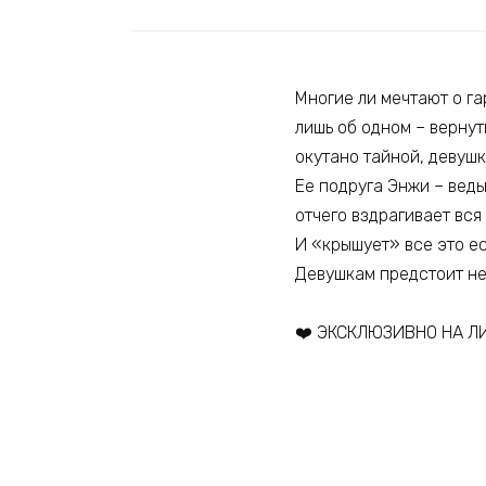
Многие ли мечтают о г
лишь об одном – вернут
окутано тайной, девушк
Ее подруга Энжи – ведь
отчего вздрагивает вся
И «крышует» все это ес
Девушкам предстоит нел
❤️ ЭКСКЛЮЗИВНО НА ЛИ