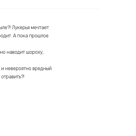
ыле?! Лукерья мечтает
водит. А пока прошлое
ьно наводит шороху,
 и невероятно вредный.
отравить?!