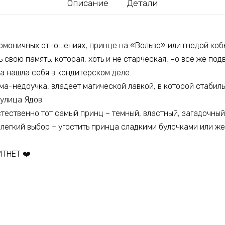
Описание
Детали
армоничных отношениях, принце на «Вольво» или гнедой коб
ь свою память, которая, хоть и не старческая, но все же под
а нашла себя в кондитерском деле.
ма-недоучка, владеет магической лавкой, в которой стабил
 улица Ядов.
тественно тот самый принц – темный, властный, загадочный
егкий выбор – угостить принца сладкими булочками или же 
ТНЕТ ❤️