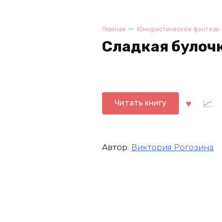
Главная
Юмористическое фэнтези
Сладкая булоч
Читать книгу
Автор:
Виктория Рогозина