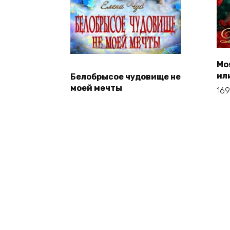
Мо
ил
Белобрысое чудовище не
моей мечты
16