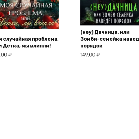
(неу) Дачница, или
я случайная проблема,
Зомби-семейка наве
и Детка, мы влипли!
порядок
9,00
₽
149,00
₽