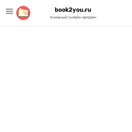
Перейти
к
book2you.ru
содержанию
Книжный онлайн магазин