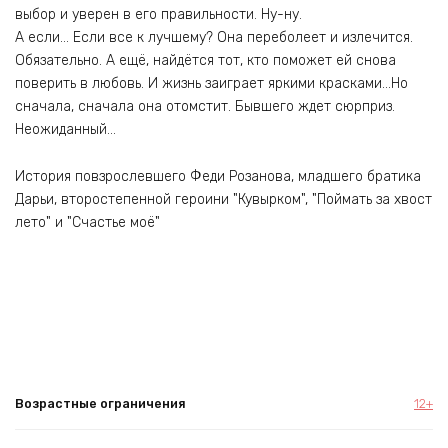
выбор и уверен в его правильности. Ну-ну.
А если… Если все к лучшему? Она переболеет и излечится.
Обязательно. А ещё, найдётся тот, кто поможет ей снова
поверить в любовь. И жизнь заиграет яркими красками…Но
сначала, сначала она отомстит. Бывшего ждет сюрприз.
Неожиданный…
История повзрослевшего Феди Розанова, младшего братика
Дарьи, второстепенной героини "Кувырком", "Поймать за хвост
лето" и "Счастье моё"
Возрастные ограничения
12+