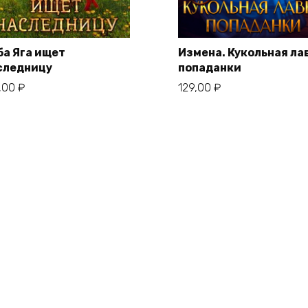
ба Яга ищет
Измена. Кукольная ла
следницу
попаданки
,00
₽
129,00
₽