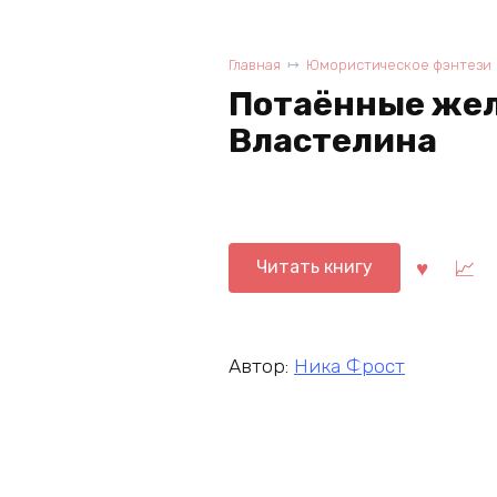
Главная
Юмористическое фэнтези
Потаённые жел
Властелина
Читать книгу
Автор:
Ника Фрост