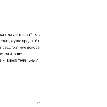
венные фантазии? Нет,
телин, жутко вредный и
и предстоит мне вскоре
ается и наше
 и Повелителя Тьмы я
12+