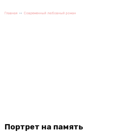
Главная
Современный любовный роман
Портрет на память