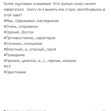
более ощутимым, осязаемым. Этот вулкан скоро начнет
извергаться… Смогу ли я выжить или сгорю, захлебнувшись в
этой лаве?
#Мир_Одержимых_наследников
#Очень_откровенно
#Горячий_Восток
#Противостояние_характеров
#Сложные_отношения
#Властный_и_опасный_герой
#Похищение
#Героиня_цинична_и_с_черным_юмором
#ХЭ
#Однотомник