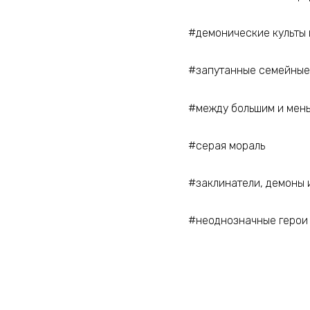
​​​​​​​#демонические куль
​​​​​​​#запутанные семе
​​​​​​​#между большим и м
​​​​​​​#серая мораль
​​​​​​​#заклинатели, демо
​​​​​​​#неоднозначные герои