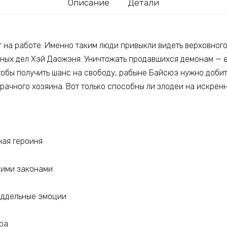
Описание
Детали
т на работе. Именно таким люди привыкли видеть верховног
ных дел Хэй Даожэня. Уничтожать продавшихся демонам — 
Чтобы получить шанс на свободу, рабыне Байсюэ нужно доби
рачного хозяина. Вот только способны ли злодеи на искрен
ная героиня
кими законами
оддельные эмоции
ера