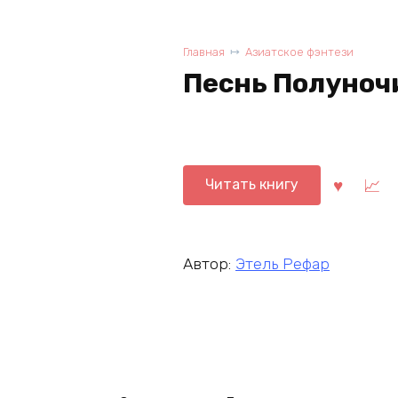
Главная
Азиатское фэнтези
Песнь Полуночи
Читать книгу
Автор:
Этель Рефар