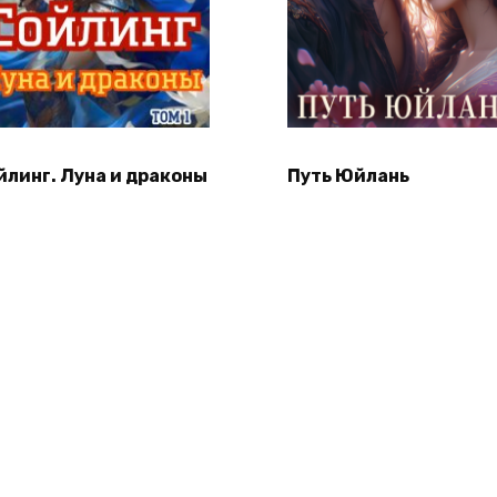
йлинг. Луна и драконы
Путь Юйлань