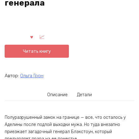
генерала
Читать книгу
Автор:
Ольга Грон
Описание
Детали
Полуразрушенный замок на границе — все, что осталось у
Аделины после подлой выходки мужа. Но туда внезапно
приезжает загадочный генерал Блэкстоун, который
предъявляет права на ее поместье.