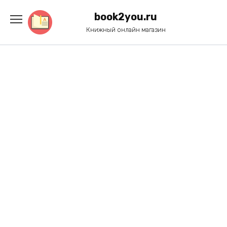
Перейти
к
book2you.ru
содержанию
Книжный онлайн магазин