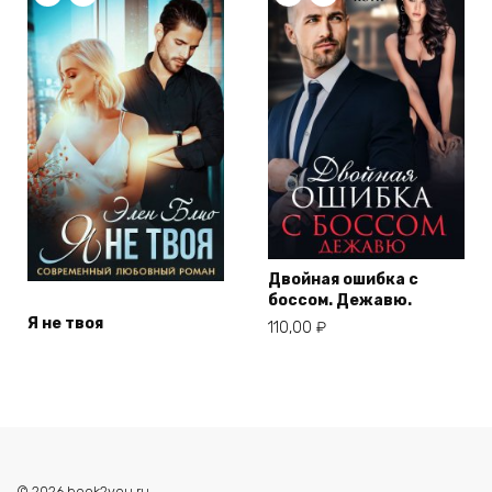
Двойная ошибка с
боссом. Дежавю.
Я не твоя
110,00
₽
© 2026 book2you.ru