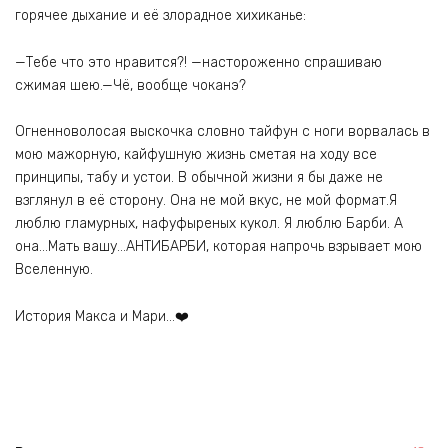
горячее дыхание и её злорадное хихиканье:
—Тебе что это нравится?! —настороженно спрашиваю
сжимая шею.—Чё, вообще чоканэ?
Огненноволосая выскочка словно тайфун с ноги ворвалась в
мою мажорную, кайфушную жизнь сметая на ходу все
принципы, табу и устои. В обычной жизни я бы даже не
взглянул в её сторону. Она не мой вкус, не мой формат.Я
люблю гламурных, нафуфыреных кукол. Я люблю Барби. А
она…Мать вашу…АНТИБАРБИ, которая напрочь взрывает мою
Вселенную.
История Макса и Мари…❤️