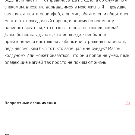
родственника? Я — отправилась. Да не одна, а со случайным
знакомым, внезапно ворвавшимся в мою жизнь. Я — девушка
замкнутая, почти социофоб, а он мил, обаятелен и общителен.
Но кто этот загадочный парень, и почему со временем
начинает казаться, что он как-то связан с завещанием?
Даже боюсь загадывать, что меня ждёт: необычные
приключения и настоящая любовь или страшная опасность,
ведь неясно, кем был тот, кто завещал мне сундук? Магом,
колдуном? Или может оказаться, что он и вовсе не умер, ведь
владеющие магией так просто не покидают жизнь…
Возрастные ограничения
12+