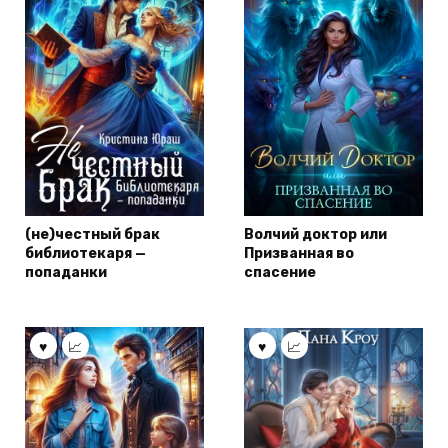
(не)честный брак
Волчий доктор или
библиотекаря —
Призванная во
попаданки
спасение