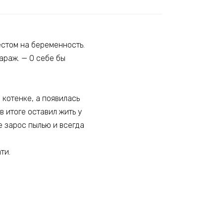
тестом на беременность.
араж. — О себе бы
 котенке, а появилась
в итоге оставил жить у
е зарос пылью и всегда
ти.