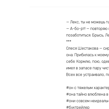
— Лекс, ты не можешь т
— А-бо-рт! — повторяю 
позаботиться. Брысь, Ле
***
Олеся Шестакова — сиро
она. Прибилась к моему
себя. Кормлю, пою, оде
имел в запасе пару чис
Всех все устраивало, п
#он с тяжелым характе
#она тайно влюблена в
#они совсем неидеаль
#буктрейлер