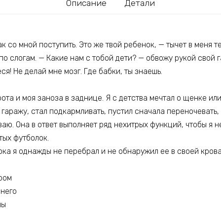
Описание
Детали
ак со мной поступить. Это же твой ребенок, — тычет в меня 
по слогам. — Какие нам с тобой дети? — обвожу рукой свой г
ся! Не делай мне мозг. Где бабки, ты знаешь.
та и моя заноза в заднице. Я с детства мечтал о щенке или
 гаражу, стал подкармливать, пустил сначала переночевать, 
ваю. Она в ответ выполняет ряд нехитрых функций, чтобы я н
тых футболок.
ока я однажды не перебрал и не обнаружил ее в своей крова
ром
 него
ны