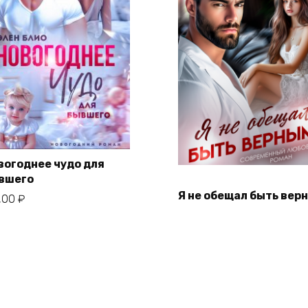
вогоднее чудо для
вшего
Я не обещал быть вер
,00
₽