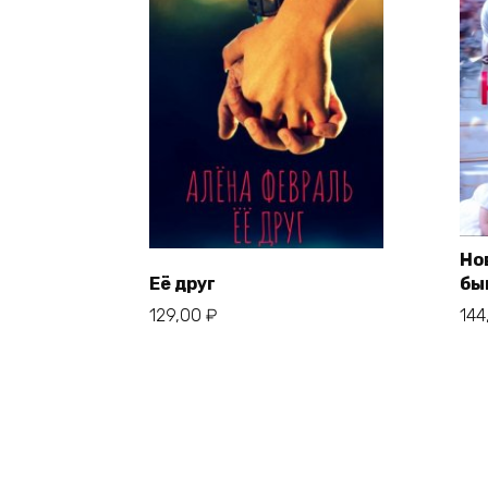
Но
Её друг
бы
129,00
₽
144