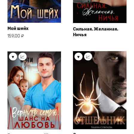
Мой шейх
Сильная. Желанная.
Ничья
159,00
₽