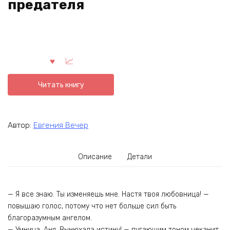
предателя
Читать книгу
Автор:
Евгения Вечер
Описание
Детали
— Я все знаю. Ты изменяешь мне. Настя твоя любовница! —
повышаю голос, потому что нет больше сил быть
благоразумным ангелом.
— Умница, Аня. Вынюхала истину! — пугающим тоном чеканит